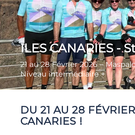
ILES CANARIES - St
21 au 28 Février 2026 – Maspa
Niveau intermédiaire +
DU 21 AU 28 FÉVRIE
CANARIES !