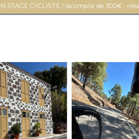
STAGE CYCLISTE ! (acompte de 300€ - réser
illages pittoresques
El Roque Nublo