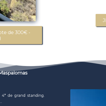
J
te de 300€ -
)
– Maspalomas
l 4* de grand standing.
…