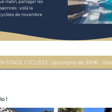
ue matin, partager les
sionnés : voilà la
cycliste de novembre
STAGE CYCLISTE ! (acompte de 300€ - réser
o !