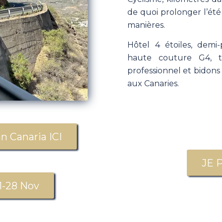
de quoi prolonger l’été 
manières.
Hôtel 4 étoiles, demi
haute couture G4, tra
professionnel et bidons 
aux Canaries.
n Canaria ICI
JE 
1-28 Nov