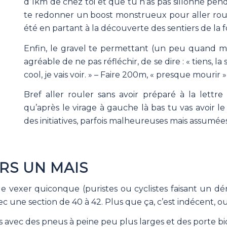
d’1km de chez toi et que tu n’as pas sillonné pend
te redonner un boost monstrueux pour aller rouler. 
été en partant à la découverte des sentiers de la f
Enfin, le gravel te permettant (un peu quand mê
agréable de ne pas réfléchir, de se dire : « tiens, la 
cool, je vais voir. » – Faire 200m, « presque mourir 
Bref aller rouler sans avoir préparé à la lettr
qu’après le virage à gauche là bas tu vas avoir 
des initiatives, parfois malheureuses mais assumées
URS UN MAIS
 vexer quiconque (puristes ou cyclistes faisant un dén
c une section de 40 à 42. Plus que ça, c’est indécent, o
ss avec des pneus à peine peu plus larges et des porte bi