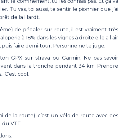
ant le confinement, tu les connais pas. Et ça va
Tu vas, toi aussi, te sentir le pionnier que j’ai
orêt de la Hardt.
me) de pédaler sur route, il est vraiment très
saloperie à 18% dans les vignes à droite elle a l’air
», puis faire demi-tour. Personne ne te juge.
e ton GPX sur strava ou Garmin. Ne pas savoir
le vent dans la tronche pendant 34 km. Prendre
…C’est cool.
i de la route), c’est un vélo de route avec des
u du VTT.
dons.